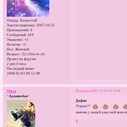
Откуда:
КазахстаН
Зарегистрирован
: 2007-10-25
Приглашений:
0
Сообщений:
419
Уважение:
+5
Позитив:
+1
Пол:
Женский
Возраст:
32
[1994-04-29]
Провел на форуме:
2 дня 4 часа
Последний визит:
2008-02-03 09:12:08
Поделиться
2007-11-24 10:14:56
Nikol
~Админо4ка~
Дафна
Угарно!!!
имичко у вашей классной конечн
0