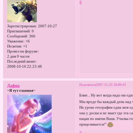
0
Зарегистрирован
: 2007-10-27
Приглашений:
0
Сообщений:
366
Уважение:
+6
Позитив:
+1
Провел на форуме:
2 дня 0 часов
Последний визит:
2008-10-16 22:23:48
Поделиться
2007-11-23 16:00:43
Дафна
~Я тут главная~
Блин... Ну вот когда надо ни од
Мы вроде бы каждый день над ч
На уроке географии одна моя од
она у доски и не знает где эт
пацан по имени Ваня. Училка го
прицеливается!"
0