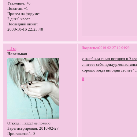
Уважение:
+6
Позитив:
+1
Провел на форуме:
2 дня 0 часов
Последний визит:
2008-10-16 22:23:48
Поделиться
2010-02-27 19:04:29
...Ira|
Новенькая
у нас была такая история в 9 кл
считает себя придурком встаньт
хорошо когда вы одна стоите" ... 
0
Откуда:
...zzzz| не помню|
Зарегистрирован
: 2010-02-27
Приглашений:
0