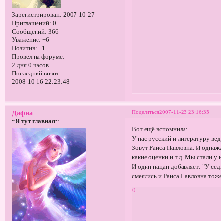
Зарегистрирован
: 2007-10-27
Приглашений:
0
Сообщений:
366
Уважение:
+6
Позитив:
+1
Провел на форуме:
2 дня 0 часов
Последний визит:
2008-10-16 22:23:48
Поделиться
2007-11-23 23:16:35
Дафна
~Я тут главная~
Вот ещё вспомнила:
У нас русский и литературу вед
Зовут Раиса Павловна. И однажд
какие оценки и т.д. Мы стали у 
И один пацан добавляет: "У сед
смеялись и Раиса Павловна тоже
0