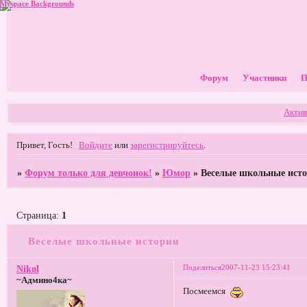
Myspace Backgrounds
Форум
Участники
П
Актив
Привет, Гость!
Войдите
или
зарегистрируйтесь
.
»
Форум только для девчонок!
»
Юмор
»
Веселые школьные ист
Страница:
1
Веселые школьные истории
Поделиться
2007-11-23 15:23:41
Nikol
~Админо4ка~
Посмеемся