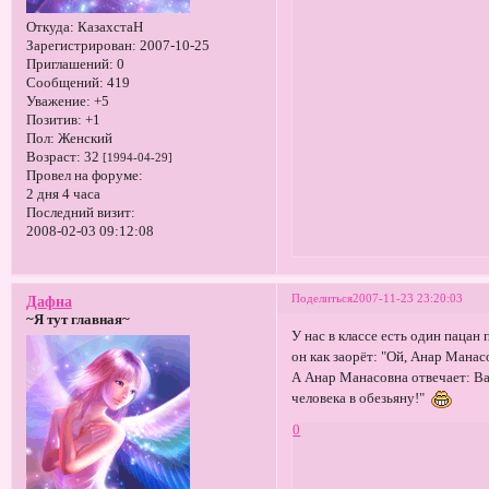
Откуда:
КазахстаН
Зарегистрирован
: 2007-10-25
Приглашений:
0
Сообщений:
419
Уважение:
+5
Позитив:
+1
Пол:
Женский
Возраст:
32
[1994-04-29]
Провел на форуме:
2 дня 4 часа
Последний визит:
2008-02-03 09:12:08
Поделиться
2007-11-23 23:20:03
Дафна
~Я тут главная~
У нас в классе есть один пацан 
он как заорёт: "Ой, Анар Манас
А Анар Манасовна отвечает: Ва
человека в обезьяну!"
0