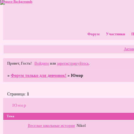
Myspace Backgrounds
Форум
Участники
П
Актив
Привет, Гость!
Войдите
или
зарегистрируйтесь
.
»
Форум только для девчонок!
»
Юмор
Страница:
1
Юмор
Тема
Веселые школьные истории
Nikol