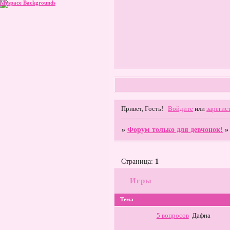
Myspace Backgrounds
Привет, Гость!
Войдите
или
зарегис
»
Форум только для девчонок!
Страница:
1
Игры
Тема
5 вопросов
Дафна