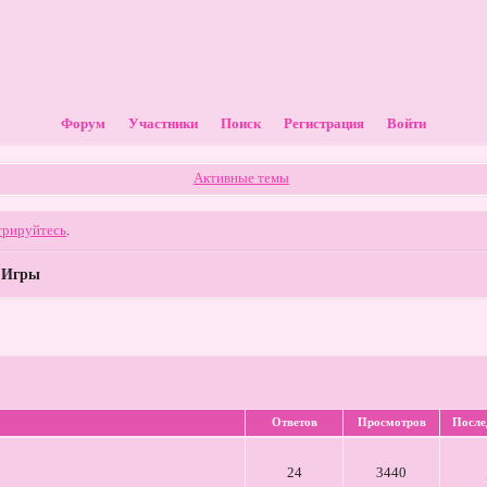
Форум
Участники
Поиск
Регистрация
Войти
Активные темы
трируйтесь
.
»
Игры
Ответов
Просмотров
После
24
3440