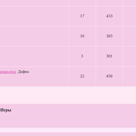
17
433
10
365
3
301
рная игра
Дафна
22
456
»
Игры