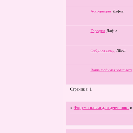
Ассоциации
Дафна
Городки
Дафна
Фабрика звезд
Nikol
Ваша любимая компьюте
Страница:
1
»
Форум только для девчонок!