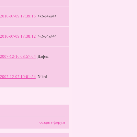
2010-07-09 17:39:15
>яNо4к@<
2010-07-09 17:38:12
>яNо4к@<
2007-12-16 08:57:04
Дафна
2007-12-07 19:01:54
Nikol
создать форум