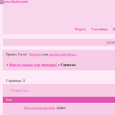
Myspace Backgrounds
Форум
Участники
П
Актив
Привет, Гость!
Войдите
или
зарегистрируйтесь
.
»
Форум только для девчонок!
»
Сериалы
Страница:
1
Сериалы
Тема
Моя прекрасная няня
Дафна