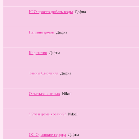
Н2О просто добавь воды
Дафна
Папины дочки
Дафна
Кадетство
Дафна
Тайны Смолвиля
Дафна
Остаться в живых
Nikol
"Кто в доме хозяин?"
Nikol
ОС-Одинокие сердца
Дафна